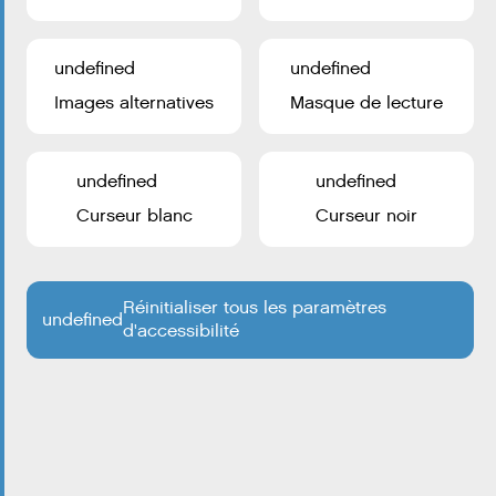
Ville d’Esch-sur-Alzette 2026
undefined
undefined
Images alternatives
Masque de lecture
undefined
undefined
Curseur blanc
Curseur noir
Certains cookies sont nécessaires au fonctionnement de
ce site. En outre, certains services externes nécessitent
Réinitialiser tous les paramètres
undefined
d'accessibilité
votre autorisation pour fonctionner.
TOUT ACCEPTER
CHOISIR QUOI ACCEPTER
undefined