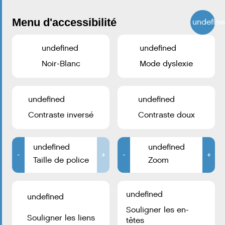
Menu d'accessibilité
undefine
undefined
undefined
Noir-Blanc
Mode dyslexie
undefined
undefined
Contraste inversé
Contraste doux
Accueil téléphonique:
+352 2754 1
undefined
undefined
-
CONTACTEZ LA VILLE D’ESCH
+
-
+
Taille de police
Zoom
Hôtel de Ville
B.P. 145
L-4002 Esch-sur-Alzette
undefined
undefined
Souligner les en-
Suivez-nous :
Souligner les liens
têtes