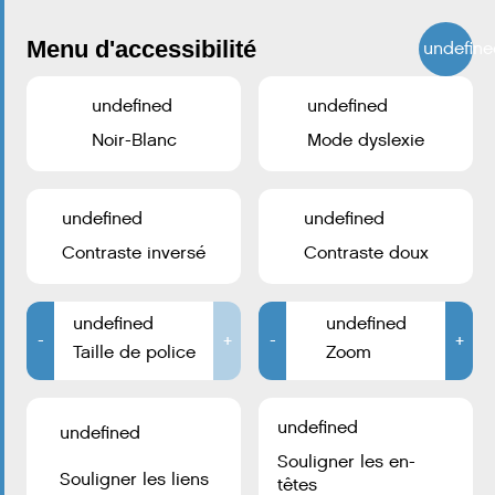
Menu d'accessibilité
undefine
undefined
undefined
Noir-Blanc
Mode dyslexie
undefined
undefined
Contraste inversé
Contraste doux
Accueil téléphonique:
+352 2754 1
undefined
undefined
-
CONTACTEZ LA VILLE D’ESCH
+
-
+
Taille de police
Zoom
Hôtel de Ville
B.P. 145
L-4002 Esch-sur-Alzette
undefined
undefined
Souligner les en-
Suivez-nous :
Souligner les liens
têtes