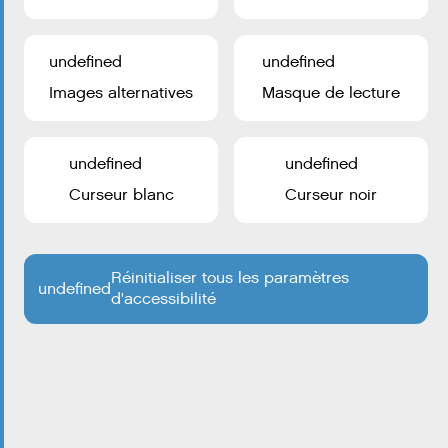
Ville d’Esch-sur-Alzette 2026
undefined
undefined
Images alternatives
Masque de lecture
undefined
undefined
Curseur blanc
Curseur noir
Certains cookies sont nécessaires au fonctionnement de
ce site. En outre, certains services externes nécessitent
Réinitialiser tous les paramètres
undefined
d'accessibilité
votre autorisation pour fonctionner.
TOUT ACCEPTER
CHOISIR QUOI ACCEPTER
undefined