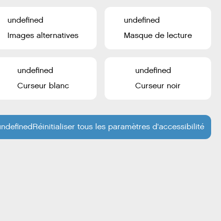
27
28
29
30
31
1
2
undefined
undefined
Images alternatives
Masque de lecture
undefined
undefined
Curseur blanc
Curseur noir
undefined
Réinitialiser tous les paramètres d'accessibilité