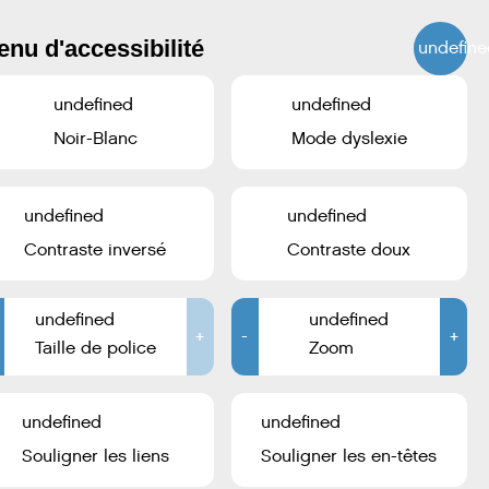
nu d'accessibilité
undefine
undefined
undefined
Noir-Blanc
Mode dyslexie
SEPTEMBRE
OCTOBRE
NOVEMBRE
undefined
undefined
LUN
MAR
MER
JEU
VEN
SAM
DIM
Contraste inversé
Contraste doux
29
30
1
2
3
4
5
undefined
undefined
+
-
+
Taille de police
Zoom
6
7
8
9
10
11
12
13
14
15
16
17
18
19
undefined
undefined
20
21
22
23
24
25
26
Souligner les liens
Souligner les en-têtes