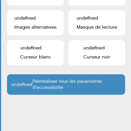
Ville d’Esch-sur-Alzette 2026
undefined
undefined
Images alternatives
Masque de lecture
undefined
undefined
Curseur blanc
Curseur noir
Certains cookies sont nécessaires au fonctionnement de
ce site. En outre, certains services externes nécessitent
Réinitialiser tous les paramètres
undefined
d'accessibilité
votre autorisation pour fonctionner.
TOUT ACCEPTER
CHOISIR QUOI ACCEPTER
undefined