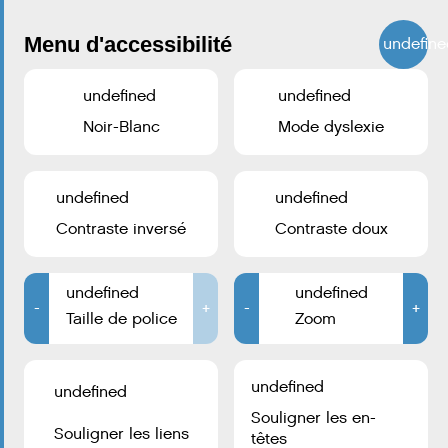
Menu d'accessibilité
undefine
undefined
undefined
Noir-Blanc
Mode dyslexie
undefined
undefined
Contraste inversé
Contraste doux
Accueil téléphonique:
+352 2754 1
undefined
undefined
-
CONTACTEZ LA VILLE D’ESCH
+
-
+
Taille de police
Zoom
Hôtel de Ville
B.P. 145
L-4002 Esch-sur-Alzette
undefined
undefined
Souligner les en-
Suivez-nous :
Souligner les liens
têtes