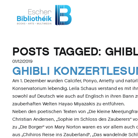
POSTS TAGGED:
GHIBL
01/12/2019
GHIBLI KONZERTLES
Am 1. Dezember wurden Calcifer, Ponyo, Arrietty und natürl
Konservatorium lebendig. Leila Schaus verstand es mit ih
sowohl auf Deutsch wie auch auf Englisch in ihren Bann z
zauberhaften Welten Hayao Miyazakis zu entführen.
Neben den poetischen Texten von „Die kleine Meerjungfra
Christian Andersen, „Sophie im Schloss des Zauberers“ v
zu „Die Borger“ von Mary Norton waren es vor allem auch
aus „Chihiros Reise ins Zauberland“, „Das wandelnde Schl