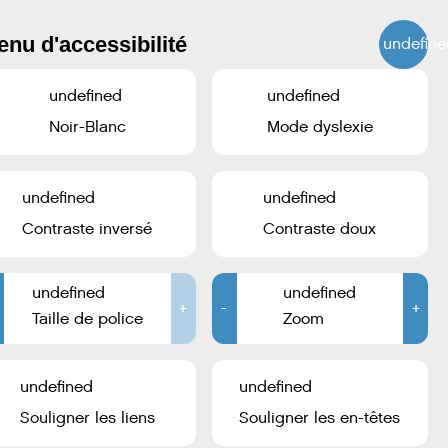
nu d'accessibilité
undefine
undefined
undefined
Noir-Blanc
Mode dyslexie
undefined
undefined
Contraste inversé
Contraste doux
 (Kontrabass). Die musikalische Leitung übernahm
undefined
undefined
+
-
+
Taille de police
Zoom
undefined
undefined
Souligner les liens
Souligner les en-têtes
Voir toutes les photos