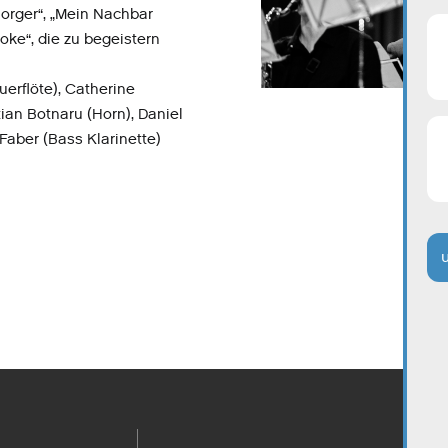
Borger“, „Mein Nachbar
noke“, die zu begeistern
erflöte), Catherine
tian Botnaru (Horn), Daniel
Faber (Bass Klarinette)