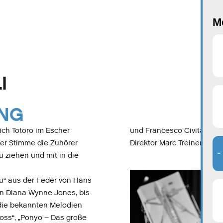
Me
I
UNG
ich Totoro im Escher
und Francesco Civitareale
rer Stimme die Zuhörer
Direktor Marc Treinen.
-
u ziehen und mit in die
u“ aus der Feder von Hans
on Diana Wynne Jones, bis
 die bekannten Melodien
oss“, „Ponyo – Das große