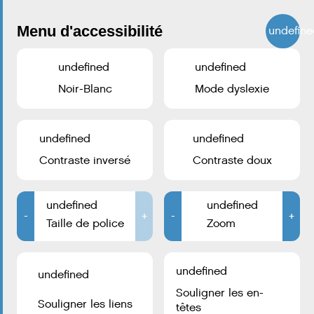
Menu d'accessibilité
undefine
undefined
undefined
Noir-Blanc
Mode dyslexie
undefined
undefined
Contraste inversé
Contraste doux
undefined
undefined
-
+
-
+
Taille de police
Zoom
undefined
undefined
Souligner les en-
Souligner les liens
têtes